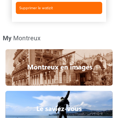
Supprimer le watizit
My
Montreux