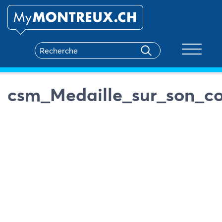
Toggle na
csm_Medaille_sur_son_c