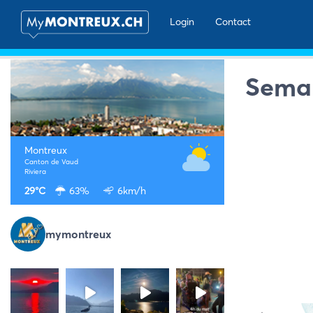
Login
Contact
Sema
Montreux
Canton de Vaud
Riviera
29°C
63%
6km/h
mymontreux