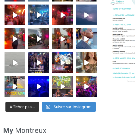
Afficher plus...
Suivre sur Instagram
[tiktok-feed id= »2″]
My
Montreux