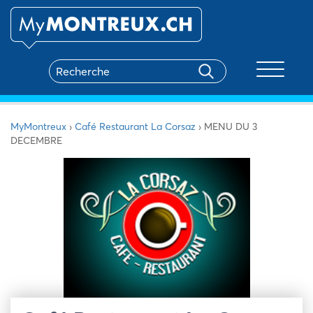
Toggle na
MyMontreux
›
Café Restaurant La Corsaz
›
MENU DU 3
DECEMBRE