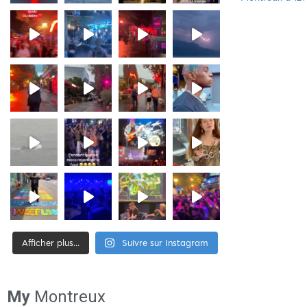
Afficher plus...
Suivre sur Instagram
[tiktok-feed id= »2″]
My
Montreux