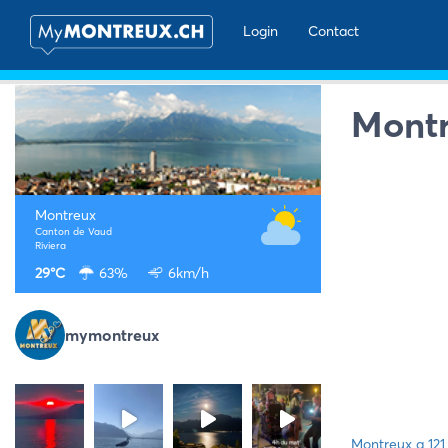
Login
Contact
Montr
Montreux
Canton de Vaud
Riviera
29°C
63%
6km/h
mymontreux
Montreux a 121