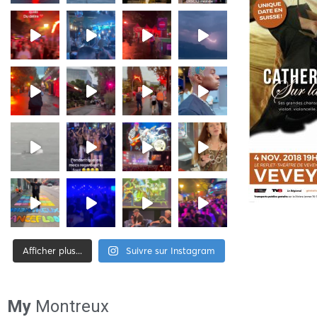
Afficher plus...
Suivre sur Instagram
[tiktok-feed id= »2″]
My
Montreux