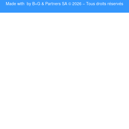
Made with by
B+G & Partners SA
© 2026 –
Tous droits réservés