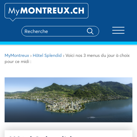
Toggle na
MyMontreux
›
Hôtel Splendid
›
Voici nos 3 menus du jour à choix
pour ce midi :