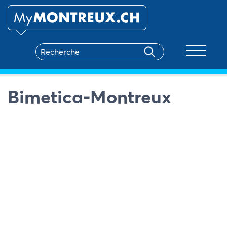
Toggle na
Bimetica-Montreux