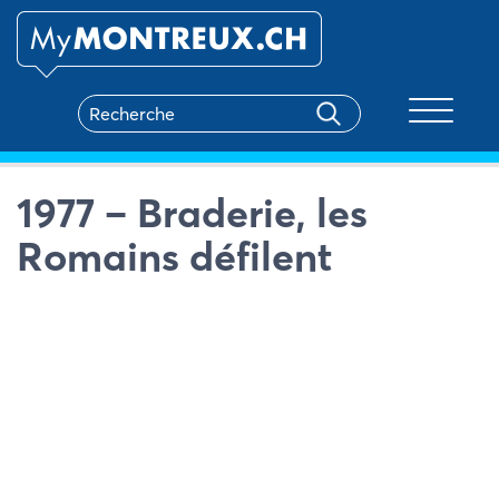
Toggle na
1977 – Braderie, les
Romains défilent