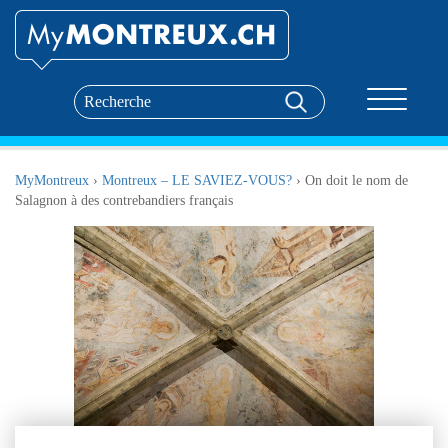
Toggle nav
MyMontreux
›
Montreux – LE SAVIEZ-VOUS?
›
On doit le nom de
Salagnon à des contrebandiers français