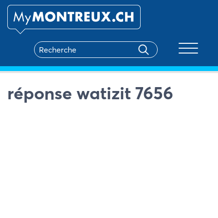
Toggle na
réponse watizit 7656