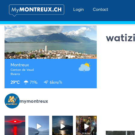
Login
Contact
watiz
Montreux
Canton de Vaud
Riviera
29°C
71%
6km/h
mymontreux