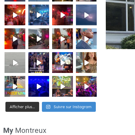
Afficher plus...
Suivre sur Instagram
[tiktok-feed id= »2″]
My
Montreux