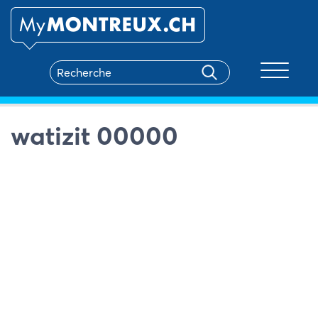
Toggle na
watizit 00000