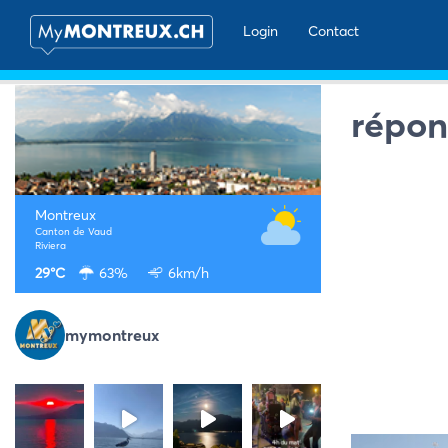
Login
Contact
répon
Montreux
Canton de Vaud
Riviera
29°C
63%
6km/h
mymontreux