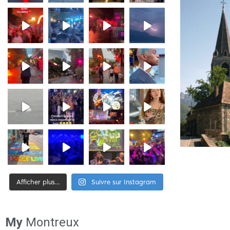
Afficher plus...
Suivre sur Instagram
[tiktok-feed id= »2″]
My
Montreux