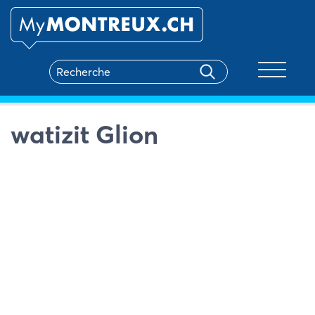
Toggle na
watizit Glion