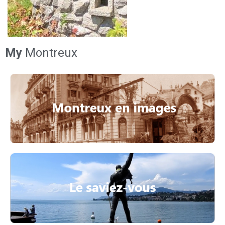
My
Montreux