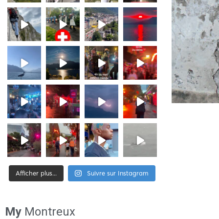
Afficher plus...
Suivre sur Instagram
[tiktok-feed id= »2″]
My
Montreux