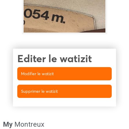
Editer le watizit
Modifier le watizit
Supprimer le watizit
My
Montreux