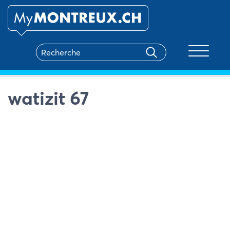
Toggle na
watizit 67