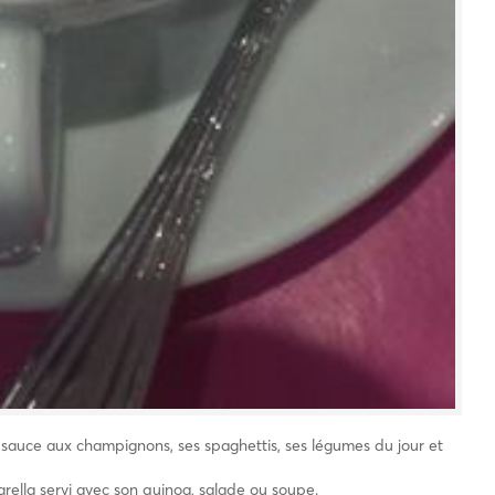
 sauce aux champignons, ses spaghettis, ses légumes du jour et
rella servi avec son quinoa, salade ou soupe.