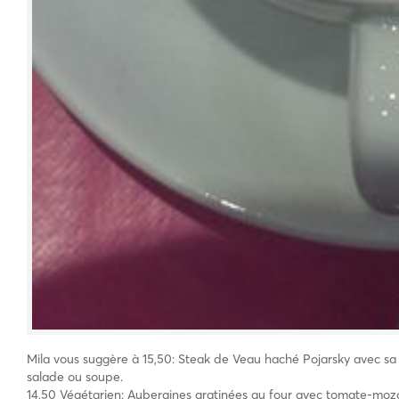
Mila vous suggère à 15,50: Steak de Veau haché Pojarsky avec sa
salade ou soupe.
14,50 Végétarien: Aubergines gratinées au four avec tomate-moza