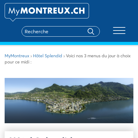
Toggle na
MyMontreux
›
Hôtel Splendid
›
Voici nos 3 menus du jour à choix
pour ce midi :