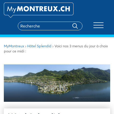
Toggle na
MyMontreux
›
Hôtel Splendid
›
Voici nos 3 menus du jour à choix
pour ce midi :