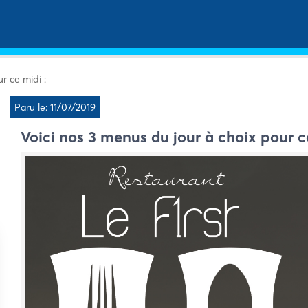
r ce midi :
Paru le: 11/07/2019
Voici nos 3 menus du jour à choix pour c