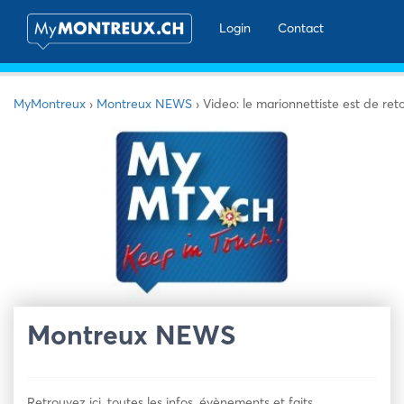
Login
Contact
MyMontreux
›
Montreux NEWS
›
Video: le marionnettiste est de ret
Montreux NEWS
Retrouvez ici, toutes les infos, évènements et faits