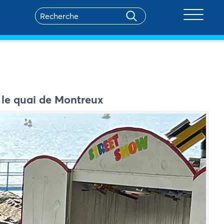
Toggle na
r le quai de Montreux