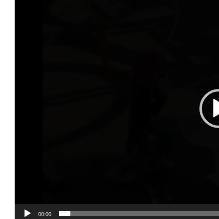
vidéo
00:00