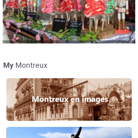
My
Montreux