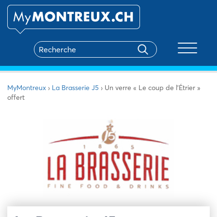
Toggle na
MyMontreux
›
La Brasserie J5
›
Un verre « Le coup de l’Étrier »
offert