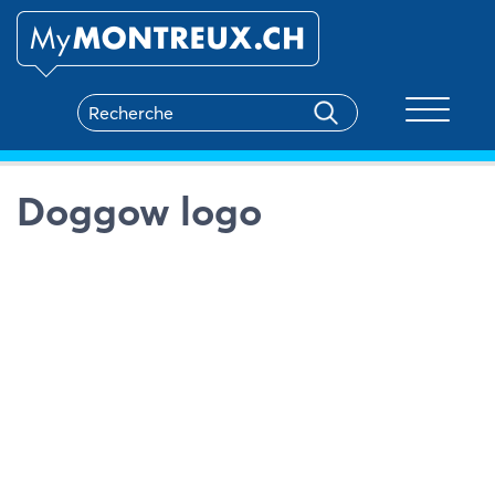
Toggle na
Doggow logo