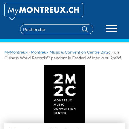
Toggle na
MyMontreux
›
Montreux Music & Convention Centre 2m2c
›
Un
Guiness World Records™ pendant le Festival of Media au 2m2c!