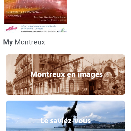
My
Montreux