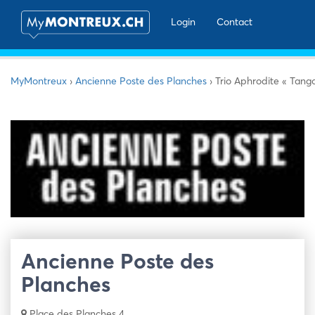
Login
Contact
MyMontreux
›
Ancienne Poste des Planches
›
Trio Aphrodite « Tango
Ancienne Poste des
Planches
Place des Planches 4