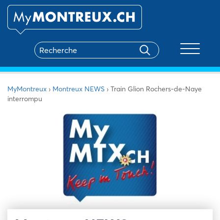
Toggle na
MyMontreux
›
Montreux NEWS
›
Train Glion Rochers-de-Naye
interrompu