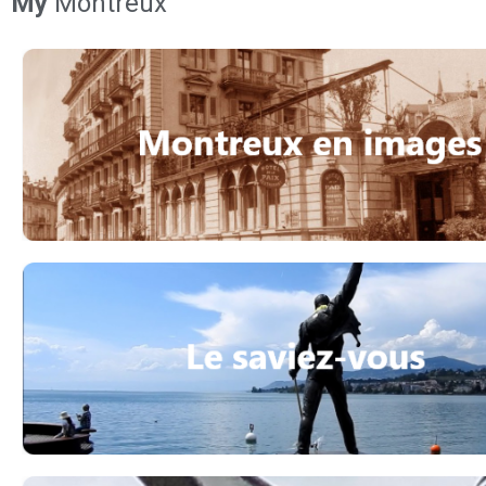
My
Montreux