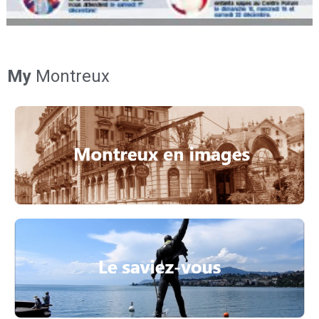
My
Montreux