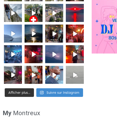
Afficher plus...
Suivre sur Instagram
[tiktok-feed id= »2″]
My
Montreux