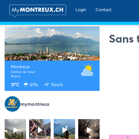
Login
Contact
Sans t
Montreux
Canton de Vaud
Riviera
31°C
61%
7km/h
mymontreux