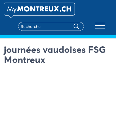
Toggle na
journées vaudoises FSG
Montreux