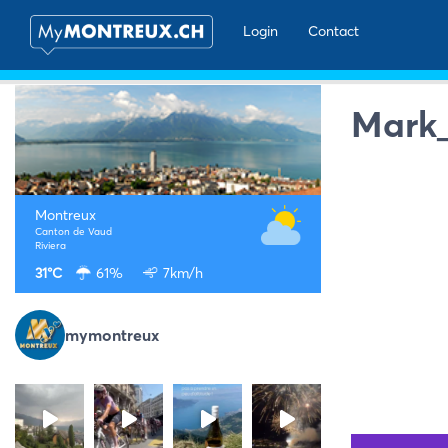
Login
Contact
Mark_
Montreux
Canton de Vaud
Riviera
31°C
61%
7km/h
mymontreux