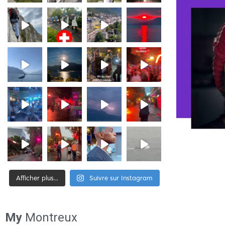
Afficher plus...
Suivre sur Instagram
[tiktok-feed id= »2″]
My
Montreux