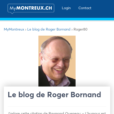
Login
Contact
MyMontreux
›
Le blog de Roger Bornand
›
Roger80
Le blog de Roger Bornand
J’adore cette citation de Raymond Queneau: « L’humour est