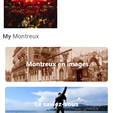
My
Montreux