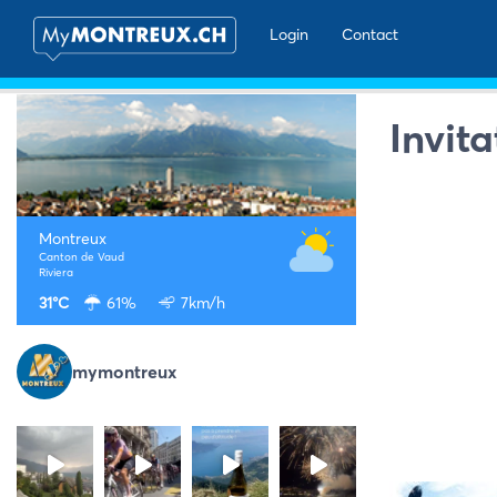
Login
Contact
Invit
Montreux
Canton de Vaud
Riviera
31°C
61%
7km/h
mymontreux