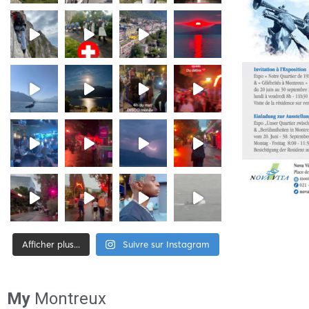
Afficher plus...
Suivre sur Instagram
[tiktok-feed id= »2″]
My
Montreux