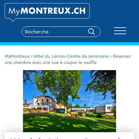
Toggle na
MyMontreux
›
Hôtel du Léman-Centre de séminaires
›
Réservez
une chambre avec une vue à couper le souffle