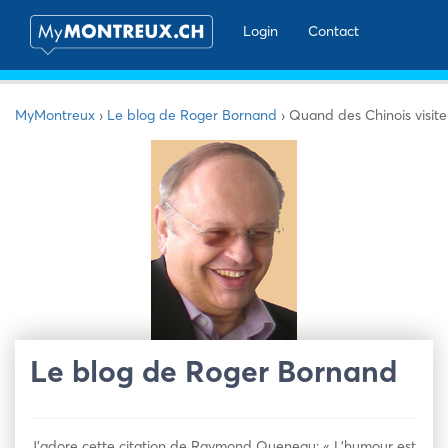
Login
Contact
MyMontreux
›
Le blog de Roger Bornand
›
Quand des Chinois visite
Le blog de Roger Bornand
J’adore cette citation de Raymond Queneau: « L’humour est