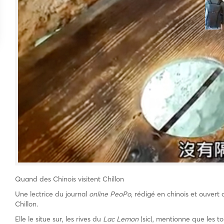
Quand des Chinois visitent Chillon
Une lectrice du journal
online PeoPo
, rédigé en chinois et ouvert
Chillon.
Elle le situe sur, les rives du
Lac Lemon
(sic), mentionne que les to