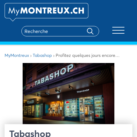
Toggle na
MyMontreux
›
Tabashop
›
Profitez quelques jours encore…
Tabashop