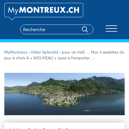
Toggle na
MyMontreux
›
Hôtel Splendid
›
pour ce midi … Nos 3 assiettes du
jour à choix & « NOUVEAU » aussi à l’emporter …