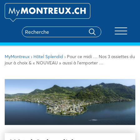
Toggle na
MyMontreux
›
Hôtel Splendid
›
Pour ce midi … Nos 3 assiettes du
jour à choix & « NOUVEAU » aussi à l’emporter …