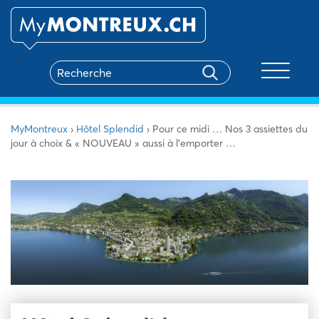
Toggle na
MyMontreux
›
Hôtel Splendid
›
Pour ce midi … Nos 3 assiettes du
jour à choix & « NOUVEAU » aussi à l’emporter …