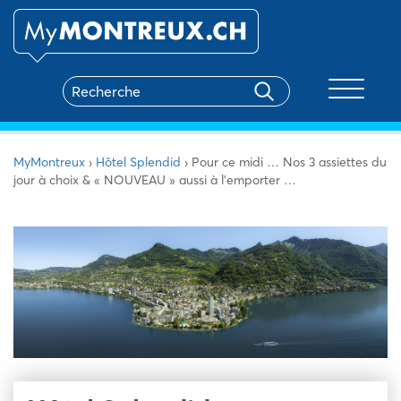
Toggle na
MyMontreux
›
Hôtel Splendid
›
Pour ce midi … Nos 3 assiettes du
jour à choix & « NOUVEAU » aussi à l’emporter …