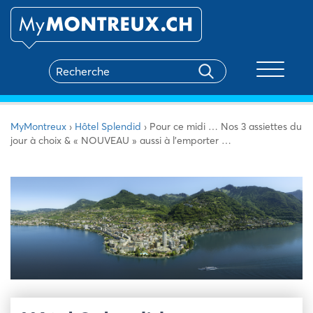
Toggle na
MyMontreux
›
Hôtel Splendid
›
Pour ce midi … Nos 3 assiettes du
jour à choix & « NOUVEAU » aussi à l’emporter …