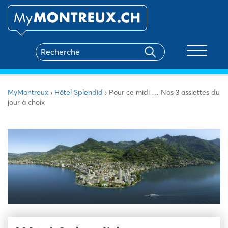
Toggle na
MyMontreux
›
Hôtel Splendid
›
Pour ce midi … Nos 3 assiettes du
jour à choix