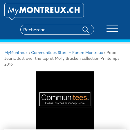
Toggle na
MyMontreux
›
Communitees Store – Forum Montreux
›
Pepe
Jeans, Just over the top et Molly Bracken collection Printemps
2016