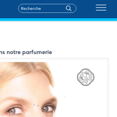
Toggle na
s notre parfumerie